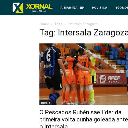
A MARIÑA
POLÍTICA
ECONO
Home
Tags
Intersala Zaragoza
Tag: Intersala Zaragoz
Burela
O Pescados Rubén sae líder da
primeira volta cunha goleada ante
o Intersala