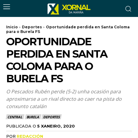
Inicio
Deportes
Oportunidade perdida en Santa Coloma
para o Burela FS
OPORTUNIDADE
PERDIDA EN SANTA
COLOMA PARA O
BURELA FS
O Pescados Rubén perde (5-2) unha ocasión para
aproximarse a un rival directo ao caer na pista do
conxunto catalán
CENTRAL
BURELA
DEPORTES
PUBLICADA O
5 XANEIRO, 2020
POR
REDACCIÓN