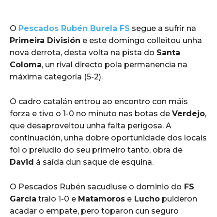
O
Pescados Rubén Burela FS
segue a sufrir na
Primeira División
e este domingo colleitou unha
nova derrota, desta volta na pista do
Santa
Coloma
, un rival directo pola permanencia na
máxima categoría (5-2).
O cadro catalán entrou ao encontro con máis
forza e tivo o 1-0 no minuto nas botas de
Verdejo
,
que desaproveitou unha falta perigosa. A
continuación, unha dobre oportunidade dos locais
foi o preludio do seu primeiro tanto, obra de
David
á saída dun saque de esquina.
O Pescados Rubén sacudiuse o dominio do
FS
García
tralo 1-0 e
Matamoros
e
Lucho
puideron
acadar o empate, pero toparon cun seguro